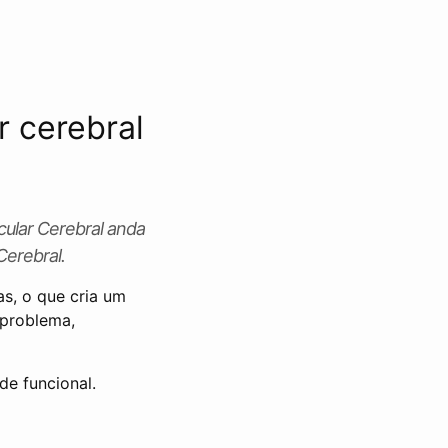
 cerebral
ular Cerebral anda
Cerebral.
as, o que cria um
 problema,
e funcional.