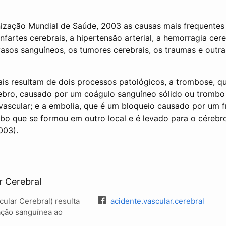
ização Mundial de Saúde, 2003 as causas mais frequente
artes cerebrais, a hipertensão arterial, a hemorragia cere
sos sanguíneos, os tumores cerebrais, os traumas e outra
ais resultam de dois processos patológicos, a trombose, q
ebro, causado por um coágulo sanguíneo sólido ou trombo
vascular; e a embolia, que é um bloqueio causado por um 
o que se formou em outro local e é levado para o cérebro
003).
r Cerebral
ular Cerebral) resulta
acidente.vascular.cerebral
gação sanguínea ao