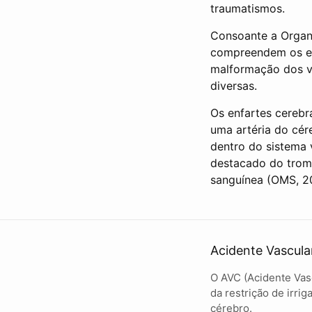
traumatismos.
Consoante a Organ
compreendem os enf
malformação dos va
diversas.
Os enfartes cerebr
uma artéria do cér
dentro do sistema 
destacado do tromb
sanguínea (OMS, 2
Acidente Vascula
O AVC (Acidente Vasc
da restrição de irri
cérebro.