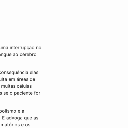
uma interrupção no
angue ao cérebro
 consequência elas
ulta em áreas de
 muitas células
 se o paciente for
bolismo e a
. E advoga que as
amatórios e os